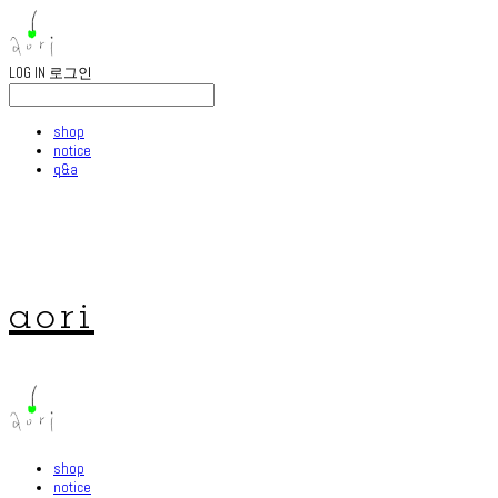
LOG IN
로그인
shop
notice
q&a
aori
shop
notice